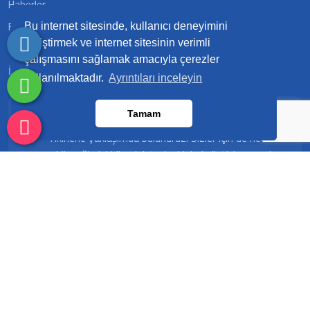
Haberler
Foto Galeri
Bu internet sitesinde, kullanıcı deneyimini
geliştirmek ve internet sitesinin verimli
Video Galeri
çalışmasını sağlamak amacıyla çerezler
İnsan Kaynakları
kullanılmaktadır.
Ayrıntıları inceleyin
Bizimle Çalışmak İstermisiniz ? İşimize geniş bir bakış
Tamam
açısıyla yaklaşıp hayal ederiz, farklı çözüm yolları ve yeni
fikirlerle yaklaşımda bulunuruz. Sizler için de ne
yapabileceğimizi bilmek isteriz, bizimle iletişime geçip
tanışmaya ne dersiniz?
Çalışma Saatleri
Pazartesi - Cuma 09:00 - 18:00