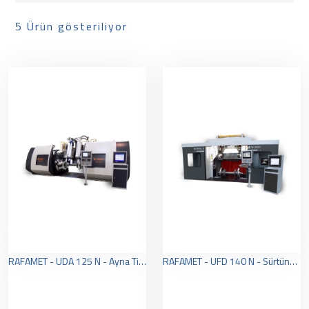
5 Ürün gösteriliyor
RAFAMET - UDA 125 N - Ayna Tipi Portal Zemin Üstü Tekerlek Torna
RAFAMET - UFD 140 N - Sürtünme Sürücüsü Tipi Portal Zemin Üstü Tekerlek Torna