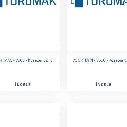
VOORTMAN - V505 - Köşebent Zımba ile Delme ve Kesme Makinaları
İNCELE
İNCELE