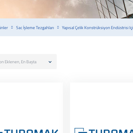
ünler
Sac İşleme Tezgahları
Yapısal Çelik Konstrüksiyon Endüstrisi Içi
on Eklenen, En Başta