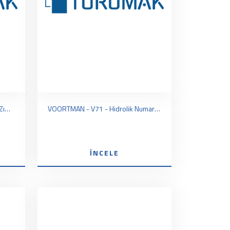
VOORTMAN - V550 - Köşebent Zımba ile Delme ve Kesme , Layout Markalama Makinası
VOORTMAN - V71 - Hidrolik Numaralama Makinası
İNCELE