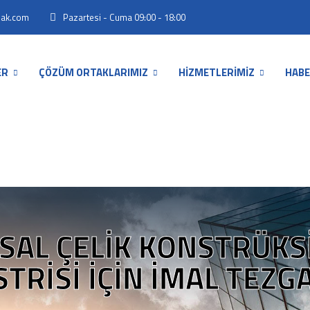
Pazartesi - Cuma 09:00 - 18:00
mak.com
ER
ÇÖZÜM ORTAKLARIMIZ
HİZMETLERİMİZ
HABE
ISAL ÇELIK KONSTRÜKS
TRISI IÇIN İMAL TEZG