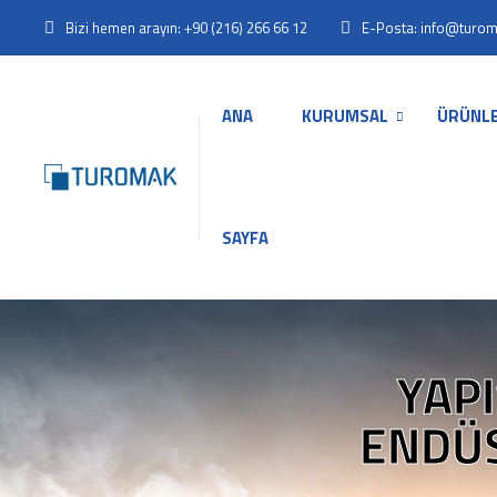
Bizi hemen arayın: +90 (216) 266 66 12
E-Posta: info@turo
ANA
KURUMSAL
ÜRÜNL
SAYFA
YAP
ENDÜS