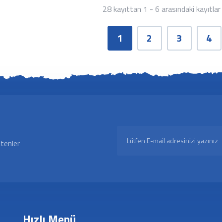
28 kayıttan 1 - 6 arasındaki kayıtlar
1
2
3
4
ltenler
Hızlı Menü