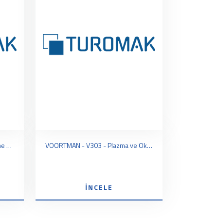
VOORTMAN - V310 - Plaka Delme Frezeleme Kesme Tezgahı (Hareketli Köprü)
VOORTMAN - V303 - Plazma ve Oksijenli Kesim Tezgahı (Hareketli Köprü)
İNCELE