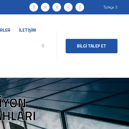
Türkçe
RLER
İLETİŞİM
BİLGİ TALEP ET
IYON
AHLARI