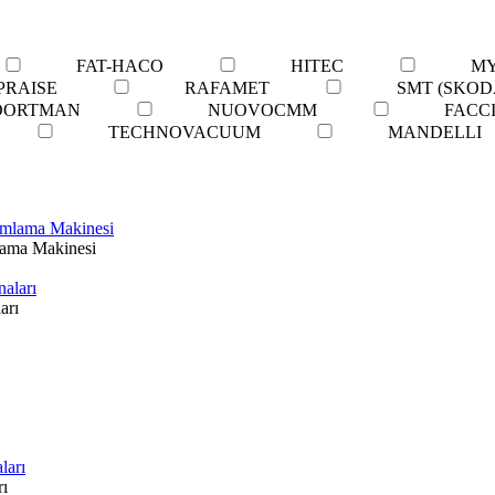
FAT-HACO
HITEC
M
PRAISE
RAFAMET
SMT (SKOD
OORTMAN
NUOVOCMM
FACC
TECHNOVACUUM
MANDELLI
ama Makinesi
arı
ı