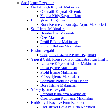
Sac İşleme Tezgahları
Özel Amaçlı Kaynak Makineleri
Otomatik Kaynak Sistemleri
Yapma Kiriş Kaynak Hattı
Boru İşleme Tezgahları
Boru Kesme ve Kurtağzı Açma Makineleri
Sac İşleme Makinaları
Bombe İmal Makinaları
Özel Makinalar
Profil Bükme Makinaları
Silindir Bükme Makinaları
Kesim Tezgahları
Oksijenli / Plazma Kesim Tezgahları
Yapısal Çelik Konstrüksiyon Endüstrisi için İmal T
Lama ve Köşebent İşleme Makinaları
Plaka İşleme Makinaları
Profil İşleme Makinaları
Yüzey İşleme Makinaları
Otomatik Profil Kaynak Hatları
Boru İşleme Makinaları
Yüzey İşleme Tezgahları
Standart Kumlama Makinaları
Özel Çözüm Kumlama Makinaları
Endüstriyel Boya ve Fırın Kabinleri
Endüstriyel Boya ve Fırın Kabinleri