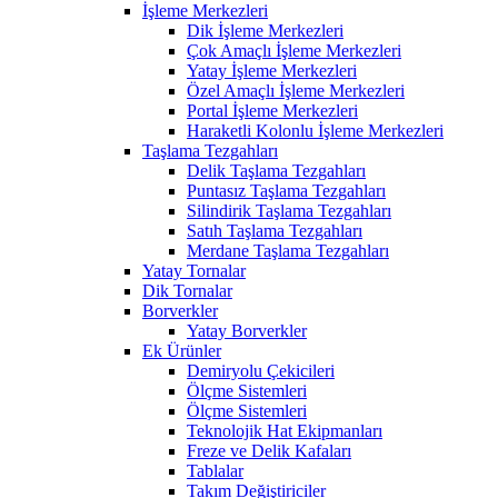
İşleme Merkezleri
Dik İşleme Merkezleri
Çok Amaçlı İşleme Merkezleri
Yatay İşleme Merkezleri
Özel Amaçlı İşleme Merkezleri
Portal İşleme Merkezleri
Haraketli Kolonlu İşleme Merkezleri
Taşlama Tezgahları
Delik Taşlama Tezgahları
Puntasız Taşlama Tezgahları
Silindirik Taşlama Tezgahları
Satıh Taşlama Tezgahları
Merdane Taşlama Tezgahları
Yatay Tornalar
Dik Tornalar
Borverkler
Yatay Borverkler
Ek Ürünler
Demiryolu Çekicileri
Ölçme Sistemleri
Ölçme Sistemleri
Teknolojik Hat Ekipmanları
Freze ve Delik Kafaları
Tablalar
Takım Değiştiriciler