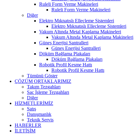
Ruleli Form Verme Makineleri
Ruleli Form Verme Makineleri
Diğer
Elektro Mıknatıslı Elleçleme Sistemleri
Elektro Mıknatıslı Elleçleme Sistemleri
Vakum Altında Metal Kaplama Makineleri
Vakum Altında Metal Kaplama Makineleri
Güneş Enerjisi Santralleri
Güneş Enerjisi Santralleri
Döküm Bağlama Plakaları
Döküm Bağlama Plakaları
Robotik Profil Kesme Hattı
Robotik Profil Kesme Hattı
Tümünü Göster
ÇÖZÜM ORTAKLARIMIZ
Takım Tezgahları
Saç İşleme Tezgahları
Diğer
HİZMETLERİMİZ
Satış
Danışmanlık
Teknik Servis
HABERLER
İLETİŞİM