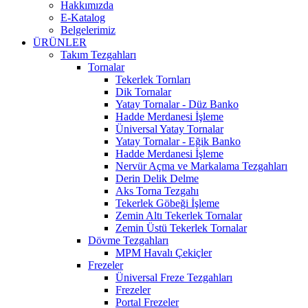
Hakkımızda
E-Katalog
Belgelerimiz
ÜRÜNLER
Takım Tezgahları
Tornalar
Tekerlek Tornları
Dik Tornalar
Yatay Tornalar - Düz Banko
Hadde Merdanesi İşleme
Üniversal Yatay Tornalar
Yatay Tornalar - Eğik Banko
Hadde Merdanesi İşleme
Nervür Açma ve Markalama Tezgahları
Derin Delik Delme
Aks Torna Tezgahı
Tekerlek Göbeği İşleme
Zemin Altı Tekerlek Tornalar
Zemin Üstü Tekerlek Tornalar
Dövme Tezgahları
MPM Havalı Çekiçler
Frezeler
Üniversal Freze Tezgahları
Frezeler
Portal Frezeler