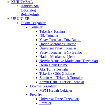
KURUMSAL
Hakkımızda
E-Katalog
Belgelerimiz
ÜRÜNLER
Takım Tezgahları
Tornalar
Tekerlek Tornları
Dik Tornalar
Yatay Tornalar - Düz Banko
Hadde Merdanesi İşleme
Üniversal Yatay Tornalar
Yatay Tornalar - Eğik Banko
Hadde Merdanesi İşleme
Nervür Açma ve Markalama Tezgahları
Derin Delik Delme
Aks Torna Tezgahı
Tekerlek Göbeği İşleme
Zemin Altı Tekerlek Tornalar
Zemin Üstü Tekerlek Tornalar
Dövme Tezgahları
MPM Havalı Çekiçler
Frezeler
Üniversal Freze Tezgahları
Frezeler