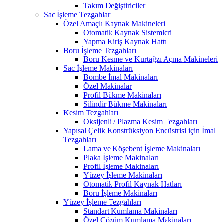
Takım Değiştiriciler
Sac İşleme Tezgahları
Özel Amaçlı Kaynak Makineleri
Otomatik Kaynak Sistemleri
Yapma Kiriş Kaynak Hattı
Boru İşleme Tezgahları
Boru Kesme ve Kurtağzı Açma Makineleri
Sac İşleme Makinaları
Bombe İmal Makinaları
Özel Makinalar
Profil Bükme Makinaları
Silindir Bükme Makinaları
Kesim Tezgahları
Oksijenli / Plazma Kesim Tezgahları
Yapısal Çelik Konstrüksiyon Endüstrisi için İmal
Tezgahları
Lama ve Köşebent İşleme Makinaları
Plaka İşleme Makinaları
Profil İşleme Makinaları
Yüzey İşleme Makinaları
Otomatik Profil Kaynak Hatları
Boru İşleme Makinaları
Yüzey İşleme Tezgahları
Standart Kumlama Makinaları
Özel Çözüm Kumlama Makinaları