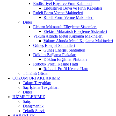
Endüstriyel Boya ve Fırın Kabinleri
Endüstriyel Boya ve Fırın Kabinleri
Ruleli Form Verme Makineleri
Ruleli Form Verme Makineleri
Diğer
Elektro Mıknatıslı Elleçleme Sistemleri
Elektro Mıknatıslı Elleçleme Sistemleri
Vakum Altında Metal Kaplama Makineleri
Vakum Altında Metal Kaplama Makineleri
Güneş Enerjisi Santralleri
Güneş Enerjisi Santralleri
Döküm Bağlama Plakaları
Döküm Bağlama Plakaları
Robotik Profil Kesme Hattı
Robotik Profil Kesme Hattı
Tümünü Göster
ÇÖZÜM ORTAKLARIMIZ
Takım Tezgahları
Saç İşleme Tezgahları
Diğer
HİZMETLERİMİZ
Satış
Danışmanlık
Teknik Servis
HABERLER