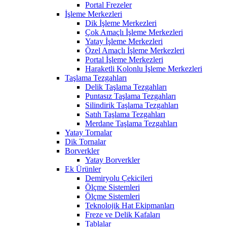
Portal Frezeler
İşleme Merkezleri
Dik İşleme Merkezleri
Çok Amaçlı İşleme Merkezleri
Yatay İşleme Merkezleri
Özel Amaçlı İşleme Merkezleri
Portal İşleme Merkezleri
Haraketli Kolonlu İşleme Merkezleri
Taşlama Tezgahları
Delik Taşlama Tezgahları
Puntasız Taşlama Tezgahları
Silindirik Taşlama Tezgahları
Satıh Taşlama Tezgahları
Merdane Taşlama Tezgahları
Yatay Tornalar
Dik Tornalar
Borverkler
Yatay Borverkler
Ek Ürünler
Demiryolu Çekicileri
Ölçme Sistemleri
Ölçme Sistemleri
Teknolojik Hat Ekipmanları
Freze ve Delik Kafaları
Tablalar