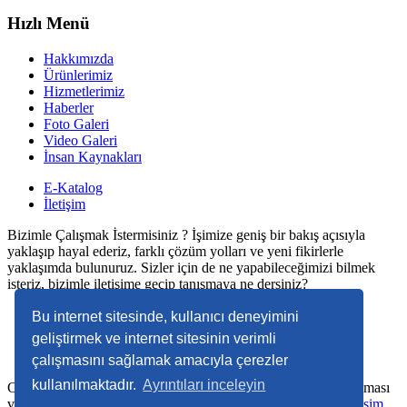
Hızlı Menü
Hakkımızda
Ürünlerimiz
Hizmetlerimiz
Haberler
Foto Galeri
Video Galeri
İnsan Kaynakları
E-Katalog
İletişim
Bizimle Çalışmak İstermisiniz ? İşimize geniş bir bakış açısıyla
yaklaşıp hayal ederiz, farklı çözüm yolları ve yeni fikirlerle
yaklaşımda bulunuruz. Sizler için de ne yapabileceğimizi bilmek
isteriz, bizimle iletişime geçip tanışmaya ne dersiniz?
Bu internet sitesinde, kullanıcı deneyimini
Çalışma Saatleri
geliştirmek ve internet sitesinin verimli
Pazartesi - Cuma 09:00 - 18:00
çalışmasını sağlamak amacıyla çerezler
kullanılmaktadır.
Ayrıntıları inceleyin
Copyright © 2022. Her Hakkı Saklıdır. kopyalanması, çoğaltılması
ve dağıtılması halinde yasal haklarımız işletilecektir.
Dodo Bilişim