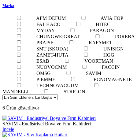
Marka
AFM-DEFUM
AVIA-FOP
FAT-HACO
HITEC
MYDAY
PARAGON
CHUNGWEIGREAT
POREBA
PRAISE
RAFAMET
SMT (SKODA)
UNISIGN
ZAMET-HUTA
HGG
ESAB
VOORTMAN
NUOVOCMM
FACCIN
OMSG
SAVIM
PIEMME
TECNOMAGNETE
TECHNOVACUUM
MANDELLI
STRIGON
6 Ürün gösteriliyor
SAVIM - Endüstriyel Boya ve Fırın Kabinleri
İncele