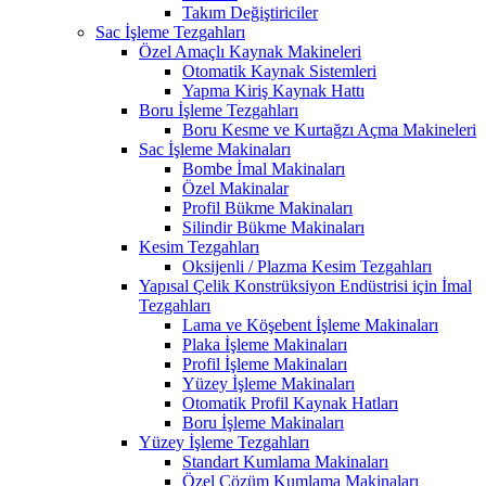
Takım Değiştiriciler
Sac İşleme Tezgahları
Özel Amaçlı Kaynak Makineleri
Otomatik Kaynak Sistemleri
Yapma Kiriş Kaynak Hattı
Boru İşleme Tezgahları
Boru Kesme ve Kurtağzı Açma Makineleri
Sac İşleme Makinaları
Bombe İmal Makinaları
Özel Makinalar
Profil Bükme Makinaları
Silindir Bükme Makinaları
Kesim Tezgahları
Oksijenli / Plazma Kesim Tezgahları
Yapısal Çelik Konstrüksiyon Endüstrisi için İmal
Tezgahları
Lama ve Köşebent İşleme Makinaları
Plaka İşleme Makinaları
Profil İşleme Makinaları
Yüzey İşleme Makinaları
Otomatik Profil Kaynak Hatları
Boru İşleme Makinaları
Yüzey İşleme Tezgahları
Standart Kumlama Makinaları
Özel Çözüm Kumlama Makinaları