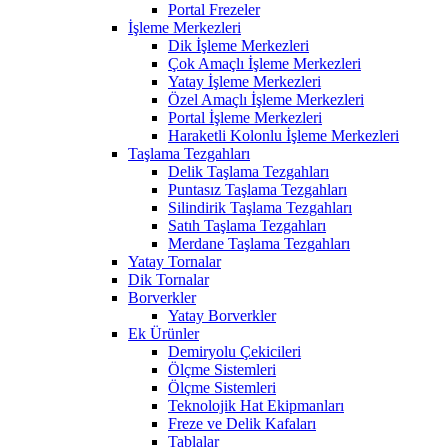
Portal Frezeler
İşleme Merkezleri
Dik İşleme Merkezleri
Çok Amaçlı İşleme Merkezleri
Yatay İşleme Merkezleri
Özel Amaçlı İşleme Merkezleri
Portal İşleme Merkezleri
Haraketli Kolonlu İşleme Merkezleri
Taşlama Tezgahları
Delik Taşlama Tezgahları
Puntasız Taşlama Tezgahları
Silindirik Taşlama Tezgahları
Satıh Taşlama Tezgahları
Merdane Taşlama Tezgahları
Yatay Tornalar
Dik Tornalar
Borverkler
Yatay Borverkler
Ek Ürünler
Demiryolu Çekicileri
Ölçme Sistemleri
Ölçme Sistemleri
Teknolojik Hat Ekipmanları
Freze ve Delik Kafaları
Tablalar