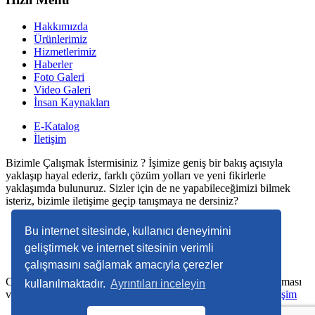
Hakkımızda
Ürünlerimiz
Hizmetlerimiz
Haberler
Foto Galeri
Video Galeri
İnsan Kaynakları
E-Katalog
İletişim
Bizimle Çalışmak İstermisiniz ? İşimize geniş bir bakış açısıyla
yaklaşıp hayal ederiz, farklı çözüm yolları ve yeni fikirlerle
yaklaşımda bulunuruz. Sizler için de ne yapabileceğimizi bilmek
isteriz, bizimle iletişime geçip tanışmaya ne dersiniz?
Çalışma Saatleri
Bu internet sitesinde, kullanıcı deneyimini
geliştirmek ve internet sitesinin verimli
Pazartesi - Cuma 09:00 - 18:00
çalışmasını sağlamak amacıyla çerezler
Copyright © 2022. Her Hakkı Saklıdır. kopyalanması, çoğaltılması
kullanılmaktadır.
Ayrıntıları inceleyin
ve dağıtılması halinde yasal haklarımız işletilecektir.
Dodo Bilişim