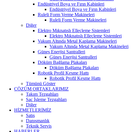
Endüstriyel Boya ve Fırın Kabinleri
Endüstriyel Boya ve Fırın Kabinleri
Ruleli Form Verme Makineleri
Ruleli Form Verme Makineleri
Diğer
Elektro Mıknatıslı Elleçleme Sistemleri
Elektro Mıknatıslı Elleçleme Sistemleri
Vakum Altında Metal Kaplama Makineleri
Vakum Altında Metal Kaplama Makineleri
Güneş Enerjisi Santralleri
Güneş Enerjisi Santralleri
Döküm Bağlama Plakaları
Döküm Bağlama Plakaları
Robotik Profil Kesme Hattı
Robotik Profil Kesme Hattı
Tümünü Göster
ÇÖZÜM ORTAKLARIMIZ
Takım Tezgahları
Saç İşleme Tezgahları
Diğer
HİZMETLERİMİZ
Satış
Danışmanlık
Teknik Servis
HABERLER