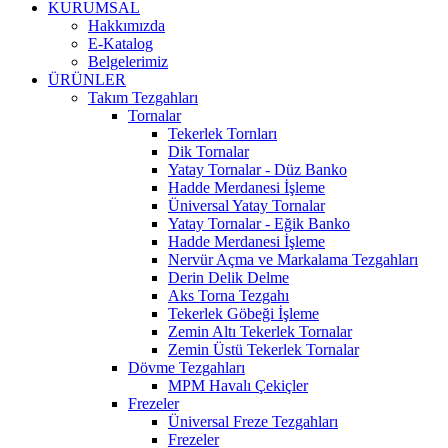
KURUMSAL
Hakkımızda
E-Katalog
Belgelerimiz
ÜRÜNLER
Takım Tezgahları
Tornalar
Tekerlek Tornları
Dik Tornalar
Yatay Tornalar - Düz Banko
Hadde Merdanesi İşleme
Üniversal Yatay Tornalar
Yatay Tornalar - Eğik Banko
Hadde Merdanesi İşleme
Nervür Açma ve Markalama Tezgahları
Derin Delik Delme
Aks Torna Tezgahı
Tekerlek Göbeği İşleme
Zemin Altı Tekerlek Tornalar
Zemin Üstü Tekerlek Tornalar
Dövme Tezgahları
MPM Havalı Çekiçler
Frezeler
Üniversal Freze Tezgahları
Frezeler